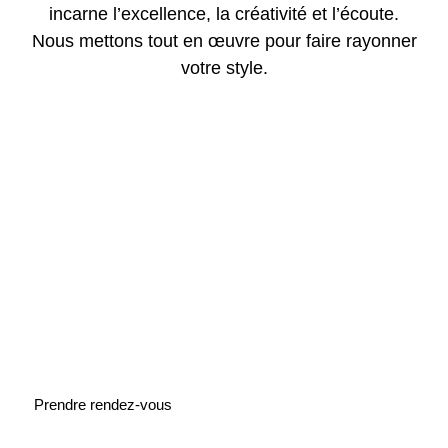
incarne l’excellence, la créativité et l’écoute.
Nous mettons tout en œuvre pour faire rayonner
votre style.
Notre équipe se compose de stylistes expérimentés, de
coloristes certifiés et de spécialistes des soins capillaires.
Chacun apporte sa touche unique et reste à l’écoute des
dernières tendances et techniques.
Prendre rendez-vous