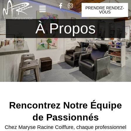
Aller
Menu
F
I
PRENDRE RENDEZ-
a
n
au
VOUS
c
s
contenu
e
t
À Propos
b
a
o
g
o
r
k
a
-
m
f
Rencontrez Notre Équipe
de Passionnés
Chez Maryse Racine Coiffure, chaque professionnel